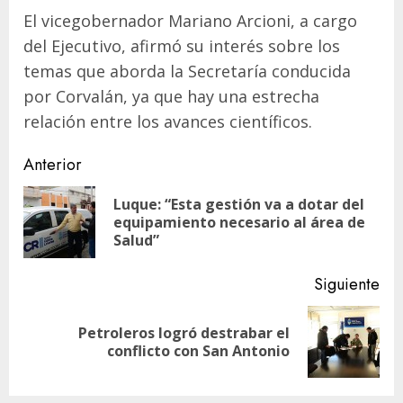
El vicegobernador Mariano Arcioni, a cargo
del Ejecutivo, afirmó su interés sobre los
temas que aborda la Secretaría conducida
por Corvalán, ya que hay una estrecha
relación entre los avances científicos.
Navegación
Anterior
de
Luque: “Esta gestión va a dotar del
En
entradas
equipamiento necesario al área de
ant
Salud”
Siguiente
Petroleros logró destrabar el
Siguiente
conflicto con San Antonio
entrada: