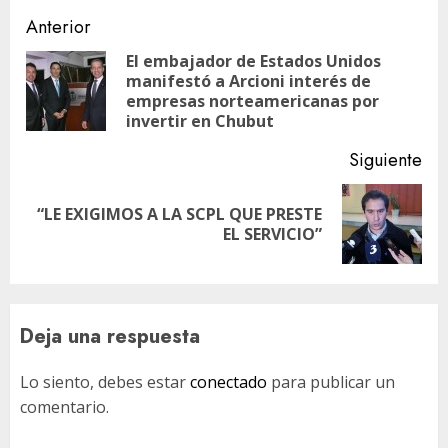
Navegación
Anterior
de
El embajador de Estados Unidos
manifestó a Arcioni interés de
En
entradas
empresas norteamericanas por
ant
invertir en Chubut
Siguiente
“LE EXIGIMOS A LA SCPL QUE PRESTE
Siguiente
EL SERVICIO”
entrada:
Deja una respuesta
Lo siento, debes estar
conectado
para publicar un
comentario.