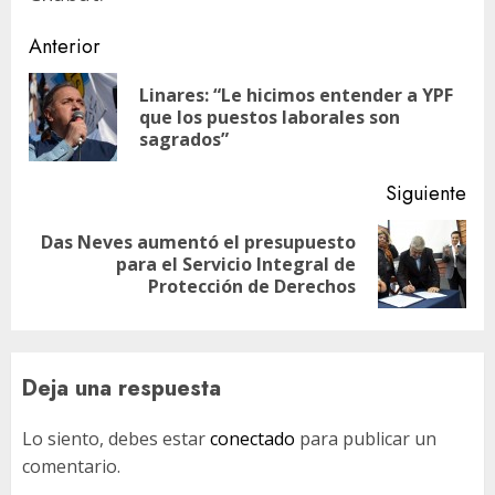
Navegación
Anterior
de
Linares: “Le hicimos entender a YPF
En
entradas
que los puestos laborales son
ant
sagrados”
Siguiente
Das Neves aumentó el presupuesto
Siguiente
para el Servicio Integral de
entrada:
Protección de Derechos
Deja una respuesta
Lo siento, debes estar
conectado
para publicar un
comentario.