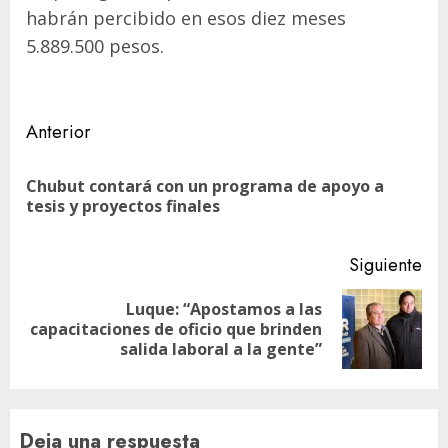
habrán percibido en esos diez meses
5.889.500 pesos.
Navegación
Anterior
de
Chubut contará con un programa de apoyo a
En
entradas
tesis y proyectos finales
ant
Siguiente
Luque: “Apostamos a las
Siguiente
capacitaciones de oficio que brinden
entrada:
salida laboral a la gente”
Deja una respuesta