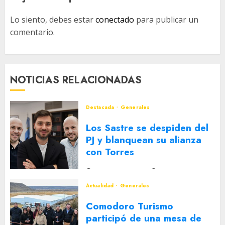
Lo siento, debes estar
conectado
para publicar un
comentario.
NOTICIAS RELACIONADAS
Destacada
Generales
Los Sastre se despiden del
PJ y blanquean su alianza
con Torres
2 DE AGOSTO DE 2026
0
Actualidad
Generales
Comodoro Turismo
participó de una mesa de