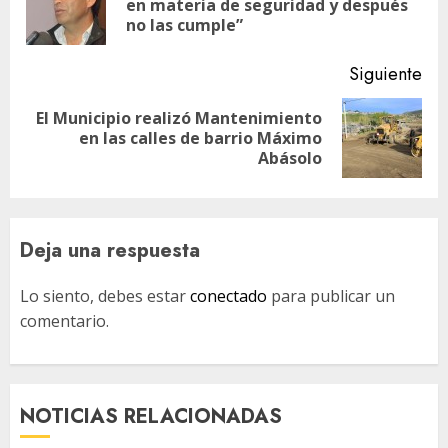
entradas
en materia de seguridad y después
ant
no las cumple”
Siguiente
El Municipio realizó Mantenimiento
Siguiente
en las calles de barrio Máximo
entrada:
Abásolo
Deja una respuesta
Lo siento, debes estar
conectado
para publicar un
comentario.
NOTICIAS RELACIONADAS