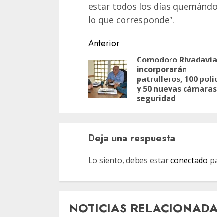
estar todos los días quemándo
lo que corresponde”.
Navegación
Anterior
de
Comodoro Rivadavia:
incorporarán
entradas
patrulleros, 100 poli
y 50 nuevas cámaras
seguridad
Deja una respuesta
Lo siento, debes estar
conectado
pa
NOTICIAS RELACIONAD