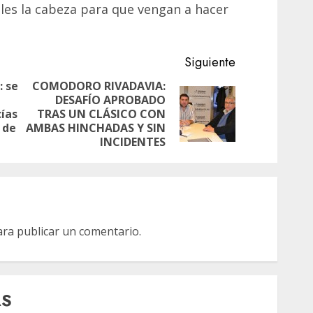
les la cabeza para que vengan a hacer
Siguiente
 se
COMODORO RIVADAVIA:
DESAFÍO APROBADO
Entrada
Siguiente
cías
TRAS UN CLÁSICO CON
anterior:
entrada:
 de
AMBAS HINCHADAS Y SIN
INCIDENTES
ra publicar un comentario.
AS