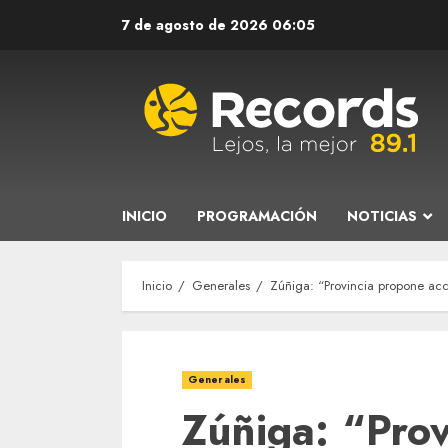
Saltar
7 de agosto de 2026
06:05
al
contenido
INICIO
PROGRAMACIÓN
NOTICIAS
Inicio
Generales
Zúñiga: “Provincia propone ac
Generales
Zúñiga: “Pro