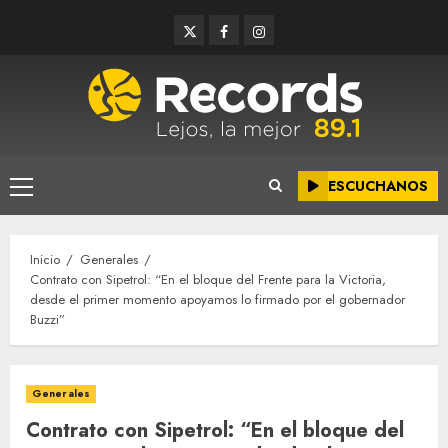
Saltar
Twitter
Facebook
Instagram
al
contenido
ESCUCHANOS
Menú
principal
Inicio
Generales
Contrato con Sipetrol: “En el bloque del Frente para la Victoria,
desde el primer momento apoyamos lo firmado por el gobernador
Buzzi”
Generales
Contrato con Sipetrol: “En el bloque del