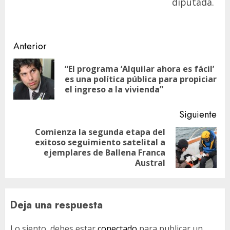
diputada.
Navegación
Anterior
de
“El programa ‘Alquilar ahora es fácil’
En
entradas
es una política pública para propiciar
ant
el ingreso a la vivienda”
Siguiente
Comienza la segunda etapa del
exitoso seguimiento satelital a
Siguiente
ejemplares de Ballena Franca
entrada:
Austral
Deja una respuesta
Lo siento, debes estar
conectado
para publicar un