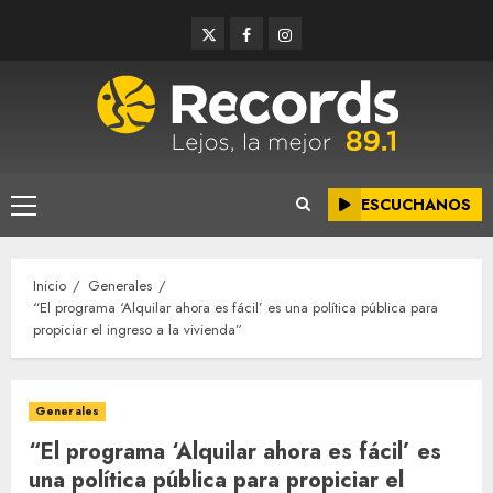
Saltar
Twitter
Facebook
Instagram
al
contenido
ESCUCHANOS
Menú
principal
Inicio
Generales
“El programa ‘Alquilar ahora es fácil’ es una política pública para
propiciar el ingreso a la vivienda”
Generales
“El programa ‘Alquilar ahora es fácil’ es
una política pública para propiciar el