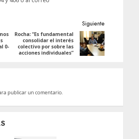
 y 406 o al correo
Siguiente
amos
Rocha: “Es fundamental
as
consolidar el interés
Entrada
Siguiente
l 0-
colectivo por sobre las
anterior:
entrada:
acciones individuales”
ra publicar un comentario.
AS