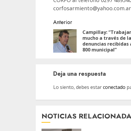
CORFO al teléfono 0297 4893404
corfosarmiento@yahoo.com.ar
Navegación
Anterior
de
Campillay: “Trabaj
mucho a través de l
entradas
denuncias recibidas a
800 municipal”
Deja una respuesta
Lo siento, debes estar
conectado
pa
NOTICIAS RELACIONAD