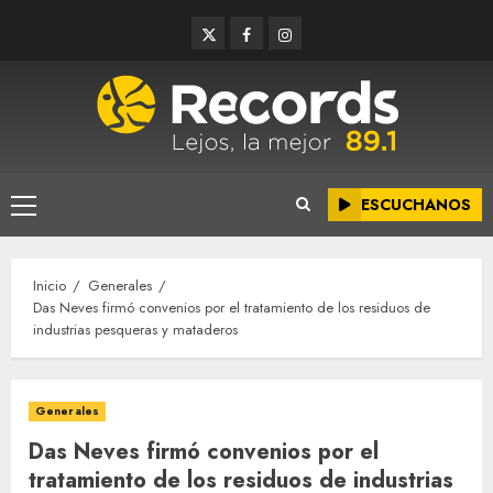
Saltar
Twitter
Facebook
Instagram
al
contenido
ESCUCHANOS
Menú
principal
Inicio
Generales
Das Neves firmó convenios por el tratamiento de los residuos de
industrias pesqueras y mataderos
Generales
Das Neves firmó convenios por el
tratamiento de los residuos de industrias