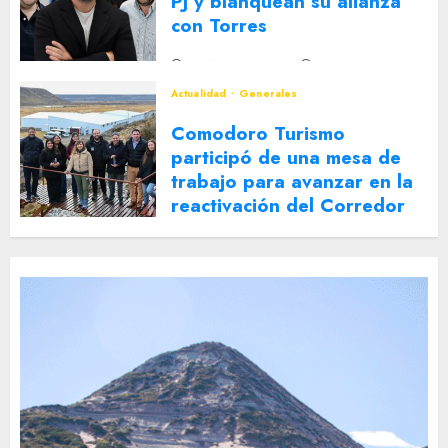
PJ y blanquean su alianza
con Torres
2 DE AGOSTO DE 2026
0
Actualidad
Generales
Comodoro Turismo
participó de una mesa de
trabajo para avanzar en la
reactivación del Corredor
Turístico Integrado
30 DE JULIO DE 2026
0