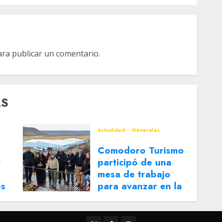
ra publicar un comentario.
AS
Actualidad
Generales
Comodoro Turismo
y
participó de una
mesa de trabajo
es
para avanzar en la
reactivación del
Corredor Turístico
Integrado