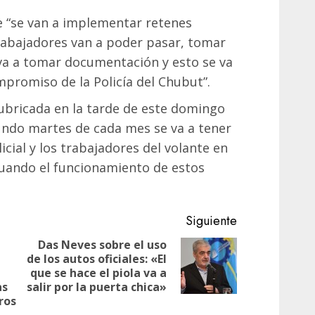
e “se van a implementar retenes
 trabajadores van a poder pasar, tomar
 va a tomar documentación y esto se va
promiso de la Policía del Chubut”.
rubricada en la tarde de este domingo
undo martes de cada mes se va a tener
icial y los trabajadores del volante en
luando el funcionamiento de estos
Siguiente
Das Neves sobre el uso
de los autos oficiales: «El
Siguiente
Entrada
que se hace el piola va a
entrada:
anterior:
as
salir por la puerta chica»
ros