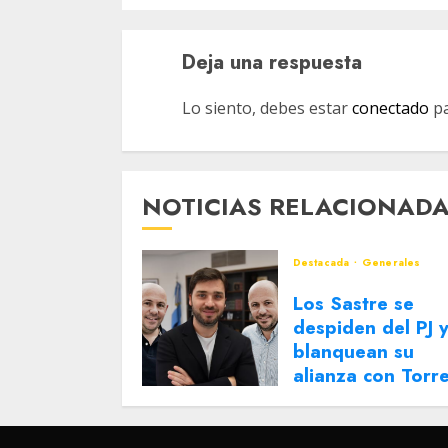
Deja una respuesta
Lo siento, debes estar
conectado
pa
NOTICIAS RELACIONAD
Destacada
Generales
Los Sastre se
despiden del PJ 
blanquean su
alianza con Torr
2 DE AGOSTO DE 2026
0