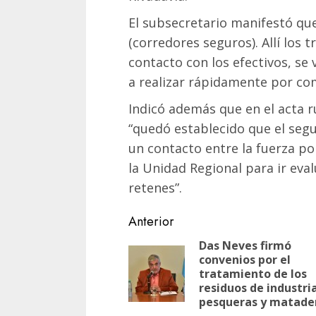
El subsecretario manifestó qu
(corredores seguros). Allí los
contacto con los efectivos, se
a realizar rápidamente por com
Indicó además que en el acta 
“quedó establecido que el seg
un contacto entre la fuerza pol
la Unidad Regional para ir eva
retenes”.
Navegación
Anterior
de
Das Neves firmó
convenios por el
entradas
tratamiento de los
residuos de industri
pesqueras y matade