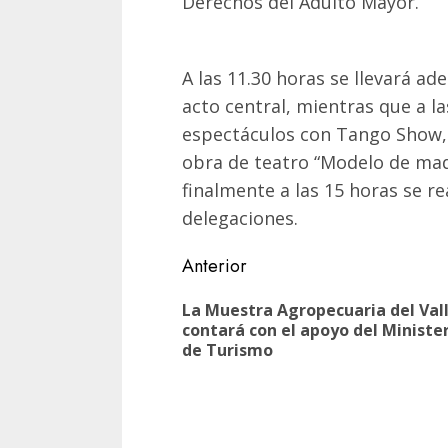
Derechos del Adulto Mayor.
A las 11.30 horas se llevará ade
acto central, mientras que a l
espectáculos con Tango Show, a
obra de teatro “Modelo de mad
finalmente a las 15 horas se re
delegaciones.
Navegación
Anterior
de
La Muestra Agropecuaria del Val
entradas
contará con el apoyo del Ministe
de Turismo