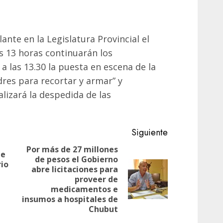
lante en la Legislatura Provincial el
as 13 horas continuarán los
 las 13.30 la puesta en escena de la
res para recortar y armar” y
alizará la despedida de las
Siguiente
Por más de 27 millones
le
de pesos el Gobierno
Entrada
rio
abre licitaciones para
anterior:
Siguiente
proveer de
entrada:
medicamentos e
insumos a hospitales de
Chubut