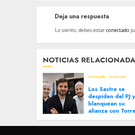
Deja una respuesta
Lo siento, debes estar
conectado
pa
NOTICIAS RELACIONAD
Destacada
Generales
Los Sastre se
despiden del PJ 
blanquean su
alianza con Torr
2 DE AGOSTO DE 2026
0