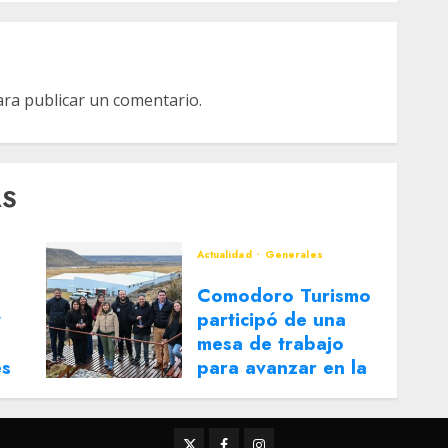
ra publicar un comentario.
AS
Actualidad
Generales
Comodoro Turismo
y
participó de una
mesa de trabajo
es
para avanzar en la
reactivación del
Corredor Turístico
Integrado
Twitter
Facebook
Instagram