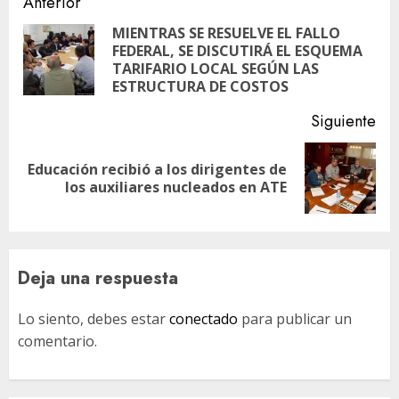
Navegación
Anterior
de
MIENTRAS SE RESUELVE EL FALLO
FEDERAL, SE DISCUTIRÁ EL ESQUEMA
En
entradas
TARIFARIO LOCAL SEGÚN LAS
ant
ESTRUCTURA DE COSTOS
Siguiente
Educación recibió a los dirigentes de
Siguiente
los auxiliares nucleados en ATE
entrada:
Deja una respuesta
Lo siento, debes estar
conectado
para publicar un
comentario.