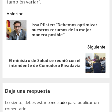
también variar”.
Navegación
Anterior
de
Issa Pfister: “Debemos optimizar
En
entradas
nuestros recursos de la mejor
ant
manera posible”
Siguiente
El ministro de Salud se reunió con el
Siguiente
intendente de Comodoro Rivadavia
entrada:
Deja una respuesta
Lo siento, debes estar
conectado
para publicar un
comentario.