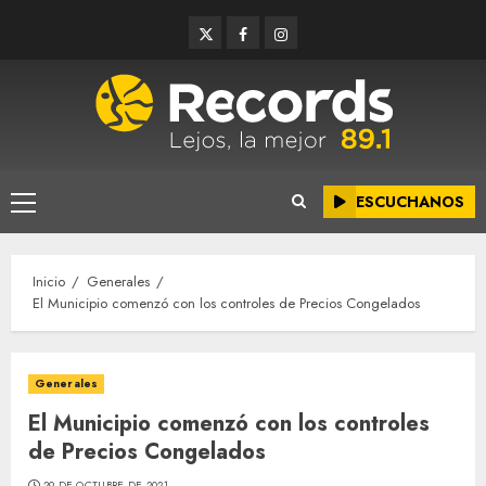
Saltar
Twitter
Facebook
Instagram
al
contenido
ESCUCHANOS
Menú
principal
Inicio
Generales
El Municipio comenzó con los controles de Precios Congelados
Generales
El Municipio comenzó con los controles
de Precios Congelados
29 DE OCTUBRE DE 2021