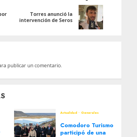
por
Torres anunció la
Entrada
Siguiente
intervención de Seros
anterior:
entrada:
ra publicar un comentario.
AS
Actualidad
Generales
Comodoro Turismo
y
participó de una