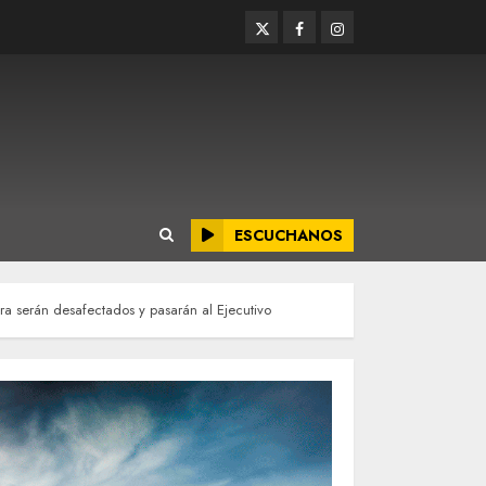
Twitter
Facebook
Instagram
ESCUCHANOS
ura serán desafectados y pasarán al Ejecutivo