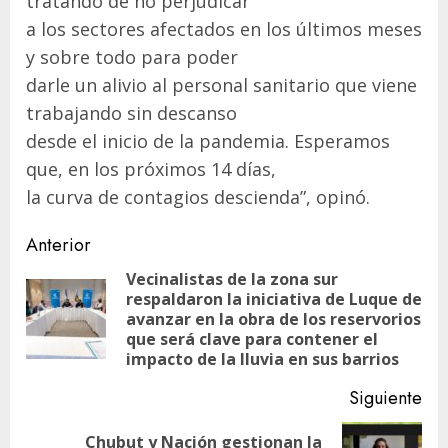
tratando de no perjudicar
a los sectores afectados en los últimos meses
y sobre todo para poder
darle un alivio al personal sanitario que viene
trabajando sin descanso
desde el inicio de la pandemia. Esperamos
que, en los próximos 14 días,
la curva de contagios descienda”, opinó.
Navegación
Anterior
de
Vecinalistas de la zona sur
respaldaron la iniciativa de Luque de
entradas
En
avanzar en la obra de los reservorios
ant
que será clave para contener el
impacto de la lluvia en sus barrios
Siguiente
Chubut y Nación gestionan la