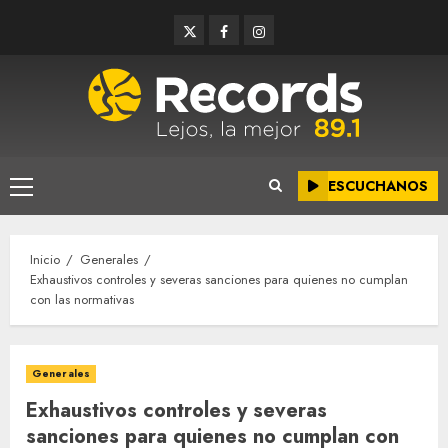
Saltar
Twitter
Facebook
Instagram
al
contenido
ESCUCHANOS
Menú
principal
Inicio
Generales
Exhaustivos controles y severas sanciones para quienes no cumplan
con las normativas
Generales
Exhaustivos controles y severas
sanciones para quienes no cumplan con