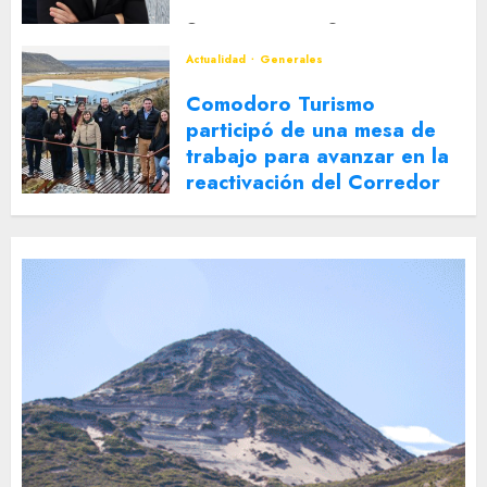
2 DE AGOSTO DE 2026
0
Actualidad
Generales
Comodoro Turismo
participó de una mesa de
trabajo para avanzar en la
reactivación del Corredor
Turístico Integrado
30 DE JULIO DE 2026
0