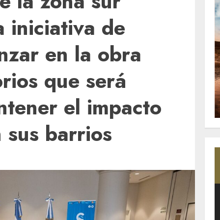
e la zona sur
 iniciativa de
nzar en la obra
orios que será
ntener el impacto
n sus barrios