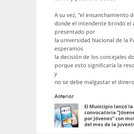
A su vez, “el ensanchamiento d
donde el intendente brindó e
presentado por
la universidad Nacional de la 
esperamos
la decisión de los concejales d
porque esto significaría la re
y
no se debe malgastar el dinero 
Navegación
Anterior
de
El Municipio lanzó la
convocatoria “Jóven
entradas
por Jóvenes” con mo
del mes de la juven