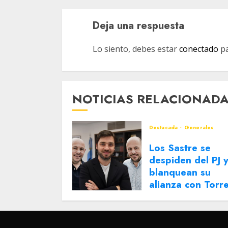
Deja una respuesta
Lo siento, debes estar
conectado
pa
NOTICIAS RELACIONAD
Destacada
Generales
Los Sastre se
despiden del PJ 
blanquean su
alianza con Torr
2 DE AGOSTO DE 2026
0