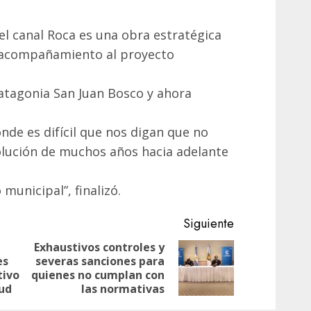
el canal Roca es una obra estratégica
l acompañamiento al proyecto
Patagonia San Juan Bosco y ahora
onde es difícil que nos digan que no
solución de muchos años hacia adelante
municipal”, finalizó.
Siguiente
Exhaustivos controles y
es
severas sanciones para
Entrada
Siguiente
tivo
quienes no cumplan con
anterior:
entrada:
tud
las normativas