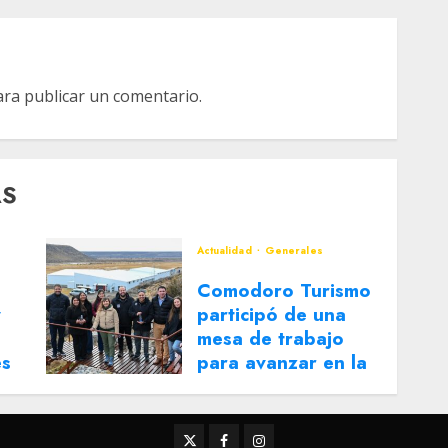
ra publicar un comentario.
AS
Actualidad
Generales
Comodoro Turismo
y
participó de una
mesa de trabajo
es
para avanzar en la
reactivación del
Corredor Turístico
Integrado
Twitter
Facebook
Instagram