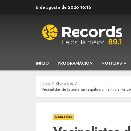
Saltar
6 de agosto de 2026
16:16
al
contenido
INICIO
PROGRAMACIÓN
NOTICIAS
Inicio
Generales
Vecinalistas de la zona sur respaldaron la iniciativa d
Generales