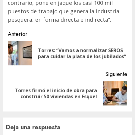
contrario, pone en jaque los casi 100 mil
puestos de trabajo que genera la industria
pesquera, en forma directa e indirecta”.
Navegación
Anterior
de
Torres: “Vamos a normalizar SEROS
En
entradas
para cuidar la plata de los jubilados”
ant
Siguiente
Torres firmó el inicio de obra para
Siguiente
construir 50 viviendas en Esquel
entrada:
Deja una respuesta