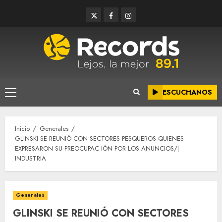
Saltar
Twitter
Facebook
Instagram
al
contenido
ESCUCHANOS
Menú
principal
Inicio
Generales
GLINSKI SE REUNIÓ CON SECTORES PESQUEROS QUIENES
EXPRESARON SU PREOCUPAC IÓN POR LOS ANUNCIOS/|
INDUSTRIA
Generales
GLINSKI SE REUNIÓ CON SECTORES