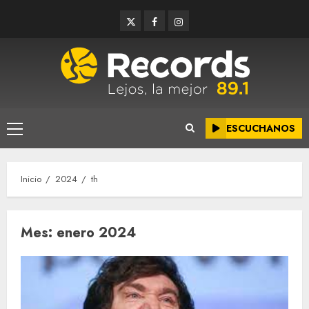
Saltar
Twitter
Facebook
Instagram
al
contenido
ESCUCHANOS
Menú
principal
Inicio
2024
th
Mes:
enero 2024