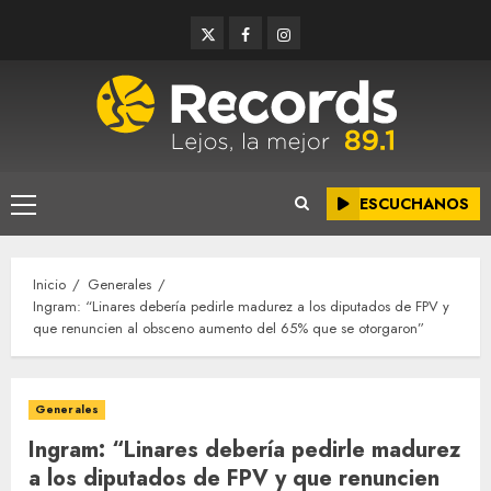
Saltar
Twitter
Facebook
Instagram
al
contenido
ESCUCHANOS
Menú
principal
Inicio
Generales
Ingram: “Linares debería pedirle madurez a los diputados de FPV y
que renuncien al obsceno aumento del 65% que se otorgaron”
Generales
Ingram: “Linares debería pedirle madurez
a los diputados de FPV y que renuncien