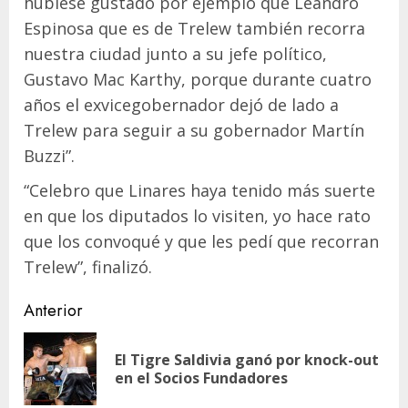
hubiese gustado por ejemplo que Leandro
Espinosa que es de Trelew también recorra
nuestra ciudad junto a su jefe político,
Gustavo Mac Karthy, porque durante cuatro
años el exvicegobernador dejó de lado a
Trelew para seguir a su gobernador Martín
Buzzi”.
“Celebro que Linares haya tenido más suerte
en que los diputados lo visiten, yo hace rato
que los convoqué y que les pedí que recorran
Trelew”, finalizó.
Navegación
Anterior
de
El Tigre Saldivia ganó por knock-out
En
entradas
en el Socios Fundadores
ant