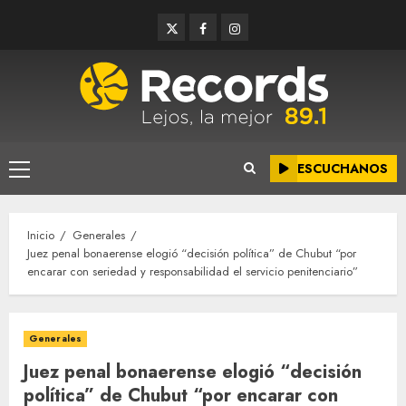
Saltar
Twitter
Facebook
Instagram
al
contenido
ESCUCHANOS
Menú
principal
Inicio
Generales
Juez penal bonaerense elogió “decisión política” de Chubut “por
encarar con seriedad y responsabilidad el servicio penitenciario”
Generales
Juez penal bonaerense elogió “decisión
política” de Chubut “por encarar con