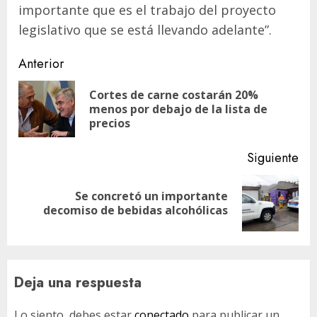
importante que es el trabajo del proyecto
legislativo que se está llevando adelante”.
Navegación
Anterior
de
Cortes de carne costarán 20%
En
entradas
menos por debajo de la lista de
ant
precios
Siguiente
Se concretó un importante
Siguiente
decomiso de bebidas alcohólicas
entrada:
Deja una respuesta
Lo siento, debes estar
conectado
para publicar un