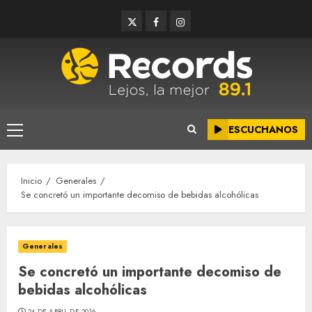
Saltar
Twitter
Facebook
Instagram
al
contenido
ESCUCHANOS
Menú
principal
Inicio
Generales
Se concretó un importante decomiso de bebidas alcohólicas
Generales
Se concretó un importante decomiso de
bebidas alcohólicas
24 DE ABRIL DE 2016