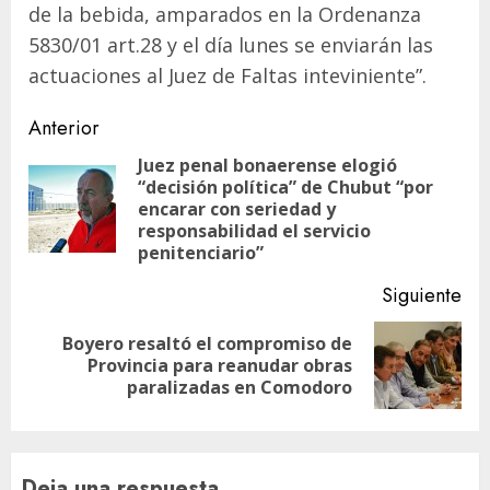
de la bebida, amparados en la Ordenanza
5830/01 art.28 y el día lunes se enviarán las
actuaciones al Juez de Faltas inteviniente”.
Navegación
Anterior
de
Juez penal bonaerense elogió
“decisión política” de Chubut “por
entradas
En
encarar con seriedad y
ant
responsabilidad el servicio
penitenciario”
Siguiente
Boyero resaltó el compromiso de
Siguiente
Provincia para reanudar obras
entrada:
paralizadas en Comodoro
Deja una respuesta