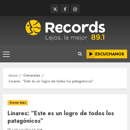
Saltar
Twitter
Facebook
Instagram
al
contenido
ESCUCHANOS
Menú
principal
Inicio
Generales
Linares: “Este es un logro de todos los patagónicos”
Generales
Linares: “Este es un logro de todos los
patagónicos”
3 DE AGOSTO DE 2018