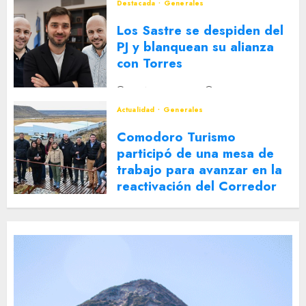
Destacada
Generales
Los Sastre se despiden del
PJ y blanquean su alianza
con Torres
2 DE AGOSTO DE 2026
0
Actualidad
Generales
Comodoro Turismo
participó de una mesa de
trabajo para avanzar en la
reactivación del Corredor
Turístico Integrado
30 DE JULIO DE 2026
0