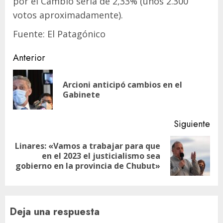
por el Cambio sería de 2,33% (unos 2.300
votos aproximadamente).
Fuente: El Patagónico
Navegación
Anterior
de
Arcioni anticipó cambios en el
En
entradas
Gabinete
ant
Siguiente
Linares: «Vamos a trabajar para que
Siguiente
en el 2023 el justicialismo sea
entrada:
gobierno en la provincia de Chubut»
Deja una respuesta