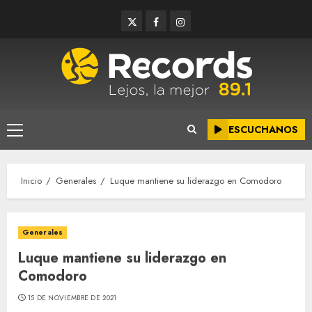
Saltar
Twitter
Facebook
Instagram
al
contenido
ESCUCHANOS
Menú
principal
Inicio
Generales
Luque mantiene su liderazgo en Comodoro
Generales
Luque mantiene su liderazgo en
Comodoro
15 DE NOVIEMBRE DE 2021