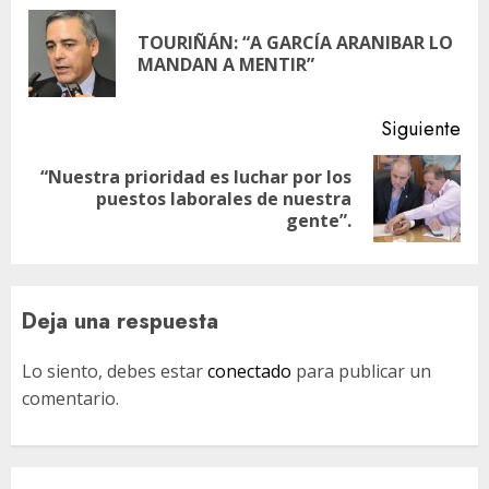
de
TOURIÑÁN: “A GARCÍA ARANIBAR LO
En
entradas
MANDAN A MENTIR”
ant
Siguiente
“Nuestra prioridad es luchar por los
Siguiente
puestos laborales de nuestra
entrada:
gente”.
Deja una respuesta
Lo siento, debes estar
conectado
para publicar un
comentario.