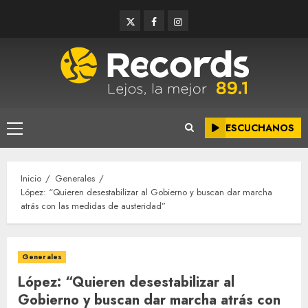
Saltar
Twitter
Facebook
Instagram
al
contenido
ESCUCHANOS
Menú
principal
Inicio
Generales
López: “Quieren desestabilizar al Gobierno y buscan dar marcha
atrás con las medidas de austeridad”
Generales
López: “Quieren desestabilizar al
Gobierno y buscan dar marcha atrás con