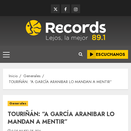
Saltar
Twitter
Facebook
Instagram
al
contenido
ESCUCHANOS
Menú
principal
Inicio
Generales
TOURIÑÁN: “A GARCÍA ARANIBAR LO MANDAN A MENTIR”
Generales
TOURIÑÁN: “A GARCÍA ARANIBAR LO
MANDAN A MENTIR”
9 DE MARZO DE 2016