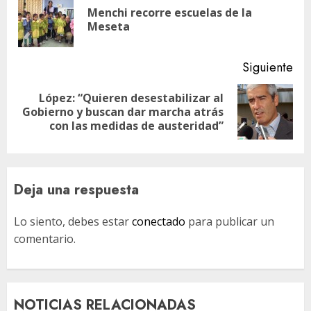
de
Menchi recorre escuelas de la
En
entradas
Meseta
ant
Siguiente
López: “Quieren desestabilizar al
Siguiente
Gobierno y buscan dar marcha atrás
entrada:
con las medidas de austeridad”
Deja una respuesta
Lo siento, debes estar
conectado
para publicar un
comentario.
NOTICIAS RELACIONADAS