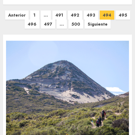
Paginación
Anterior
1
…
491
492
493
494
495
de
496
497
…
500
Siguiente
entradas