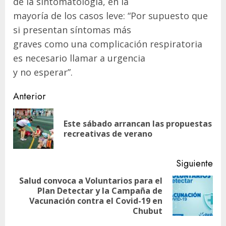
de la sintomatología, en la
mayoría de los casos leve: “Por supuesto que
si presentan síntomas más
graves como una complicación respiratoria
es necesario llamar a urgencia
y no esperar”.
Navegación
Anterior
de
Este sábado arrancan las propuestas
En
entradas
recreativas de verano
ant
Siguiente
Salud convoca a Voluntarios para el
Plan Detectar y la Campaña de
Siguiente
Vacunación contra el Covid-19 en
entrada:
Chubut