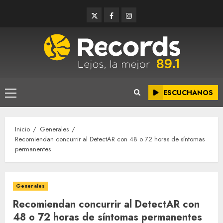
Saltar
Twitter
Facebook
Instagram
al
contenido
ESCUCHANOS
Menú
principal
Inicio
Generales
Recomiendan concurrir al DetectAR con 48 o 72 horas de síntomas
permanentes
Generales
Recomiendan concurrir al DetectAR con
48 o 72 horas de síntomas permanentes