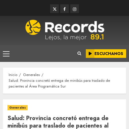
Saltar
Twitter
Facebook
Instagram
al
contenido
ESCUCHANOS
Menú
principal
Inicio
Generales
Salud: Provincia concretó entrega de minibús para traslado de
pacientes al Área Programática Sur
Generales
Salud: Provincia concretó entrega de
minibús para traslado de pacientes al