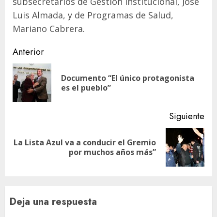
subsecretarios de Gestión Institucional, José
Luis Almada, y de Programas de Salud,
Mariano Cabrera.
Navegación
Anterior
de
Documento “El único protagonista
En
entradas
es el pueblo”
ant
Siguiente
La Lista Azul va a conducir el Gremio
Siguiente
por muchos años más”
entrada:
Deja una respuesta