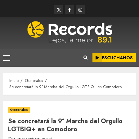
Saltar
Twitter
Facebook
Instagram
al
contenido
ESCUCHANOS
Menú
principal
Inicio
Generales
Se concretará la 9° Marcha del Orgullo LGTBIQ+ en Comodoro
Generales
Se concretará la 9° Marcha del Orgullo
LGTBIQ+ en Comodoro
25 DE NOVIEMBRE DE 2021