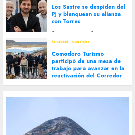
Los Sastre se despiden del
PJ y blanquean su alianza
con Torres
2 DE AGOSTO DE 2026
0
Actualidad
Generales
Comodoro Turismo
participó de una mesa de
trabajo para avanzar en la
reactivación del Corredor
Turístico Integrado
30 DE JULIO DE 2026
0