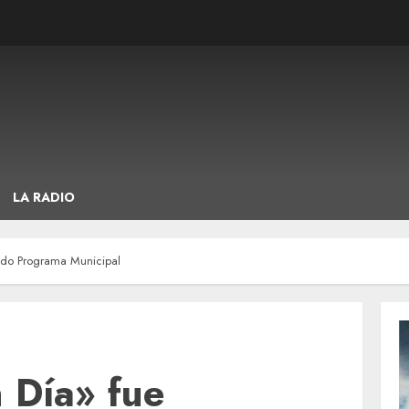
LA RADIO
rado Programa Municipal
n Día» fue