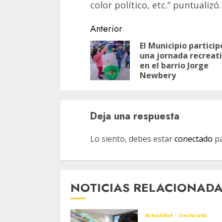
color político, etc.” puntualizó.
Navegación
Anterior
de
El Municipio particip
una jornada recreat
entradas
en el barrio Jorge
Newbery
Deja una respuesta
Lo siento, debes estar
conectado
pa
NOTICIAS RELACIONAD
Actualidad
Destacada