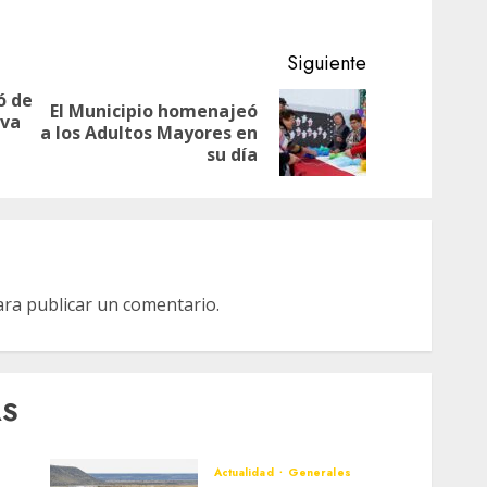
Siguiente
ó de
El Municipio homenajeó
iva
Entrada
Siguiente
a los Adultos Mayores en
anterior:
entrada:
su día
ra publicar un comentario.
AS
Actualidad
Generales