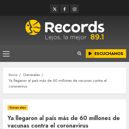
Saltar
Twitter
Facebook
Instagram
al
contenido
ESCUCHANOS
Menú
principal
Inicio
Generales
Ya llegaron al país más de 60 millones de vacunas contra el
coronavirus
Generales
Ya llegaron al país más de 60 millones de
vacunas contra el coronavirus