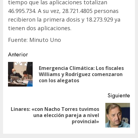
tiempo que las aplicaciones totalizan
46.995.734. A su vez, 28.721.4805 personas
recibieron la primera dosis y 18.273.929 ya
tienen dos aplicaciones.
Fuente: Minuto Uno
Navegación
Anterior
de
Emergencia Climática: Los fiscales
En
entradas
Williams y Rodríguez comenzaron
ant
con los alegatos
Siguiente
Linares: «con Nacho Torres tuvimos
Siguiente
una elección pareja a nivel
entrada:
provincial»