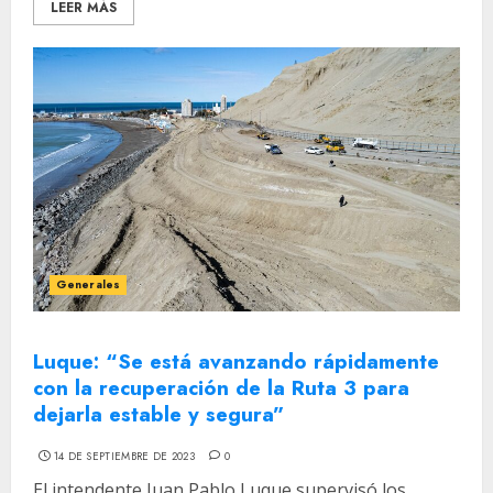
LEER MÁS
Generales
Luque: “Se está avanzando rápidamente
con la recuperación de la Ruta 3 para
dejarla estable y segura”
14 DE SEPTIEMBRE DE 2023
0
El intendente Juan Pablo Luque supervisó los