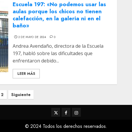
Escuela 197: «No podemos usar las
aulas porque los chicos no tienen
calefacción, en la galeria ni en el
baño»
2 DE MAYO DE 2024
0
Andrea Avendaño, directora de la Escuela
197, habló sobre las dificultades que
enfrentaron debido...
LEER MÁS
2
Siguiente
Twitter
Facebook
Instagram
© 2024 Todos los derechos reservados.