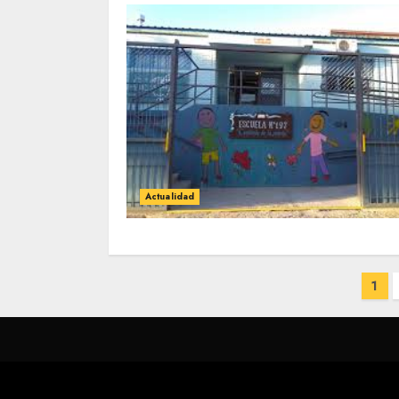
Actualidad
Paginación
1
de
entradas